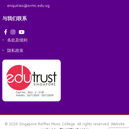
enquiries@srmc.edu.sg
与我们联系
条款及细则
隐私政策
© 2026 Singapore Raffles Music College. All rights reserved. Website